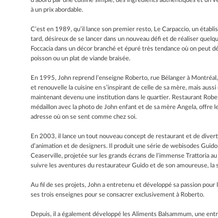
d’abord par une cuisine simple, des ingrédients authentiques et un véri
à un prix abordable.
C’est en 1989, qu’il lance son premier resto, Le Carpaccio, un établi
tard, désireux de se lancer dans un nouveau défi et de réaliser quelqu
Foccacia dans un décor branché et épuré très tendance où on peut dég
poisson ou un plat de viande braisée.
En 1995, John reprend l’enseigne Roberto, rue Bélanger à Montréal, q
et renouvelle la cuisine en s’inspirant de celle de sa mère, mais aussi
maintenant devenu une institution dans le quartier. Restaurant Robe
médaillon avec la photo de John enfant et de sa mère Angela, offre les
adresse où on se sent comme chez soi.
En 2003, il lance un tout nouveau concept de restaurant et de diver
d’animation et de designers. Il produit une série de webisodes Guido a
Ceaserville, projetée sur les grands écrans de l’immense Trattoria a
suivre les aventures du restaurateur Guido et de son amoureuse, la 
Au fil de ses projets, John a entretenu et développé sa passion pour
ses trois enseignes pour se consacrer exclusivement à Roberto.
Depuis, il a également développé les Aliments Balsammum, une entrep