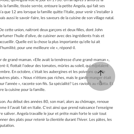
e Moliz, qu’Angela voit le jour en 1938. Un an après s’amorce la
la famille, tissée serrée, entoure la petite Angela, qui fait ses
 que 12 ans lorsque la famille quitte l’Italie, pour venir s’installer à
 aussi le savoir-faire, les saveurs de la cuisine de son village natal.
e cette union, naîtront deux garçons et deux filles, dont John
fumer l’huile d’olive, de cuisiner avec des ingrédients frais et
cueillir. Quelle est la chose la plus importante qu’elle lui ait
’humilité, pour une meilleure vie », répond-il.
 de grand-maman. «Elle avait la tendresse d’une grand-maman »,
nt-il, flottait l’odeur des tomates, mûries au soleil, qui mijotaient
re. En octobre, c’était les aubergines et les poivrons qu’elle
autres plats. « Nous n’étions pas riches, mais le garde-manger était
UP
l’année », raconte son fils. Sa spécialité? Les raviolis au ricotta. Et
e la cuisine pour la famille.
aison. Au début des années 80, son mari, alors au chômage, renoue
e il l’avait fait en Italie. C’est ainsi que prend naissance l’enseigne
 saliver. Angela travaille le jour et prête main forte le soir tout
r des plats pour retenir la clientèle durant l’hiver. Les pâtes, les
putation.