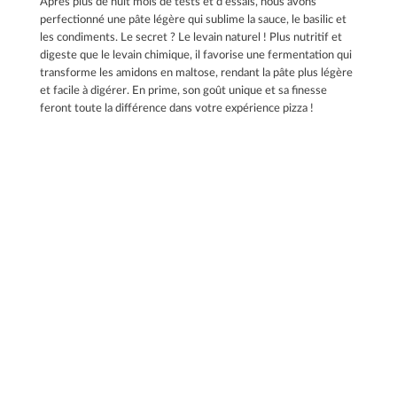
Après plus de huit mois de tests et d’essais, nous avons
perfectionné une pâte légère qui sublime la sauce, le basilic et
les condiments. Le secret ? Le levain naturel ! Plus nutritif et
digeste que le levain chimique, il favorise une fermentation qui
transforme les amidons en maltose, rendant la pâte plus légère
et facile à digérer. En prime, son goût unique et sa finesse
feront toute la différence dans votre expérience pizza !