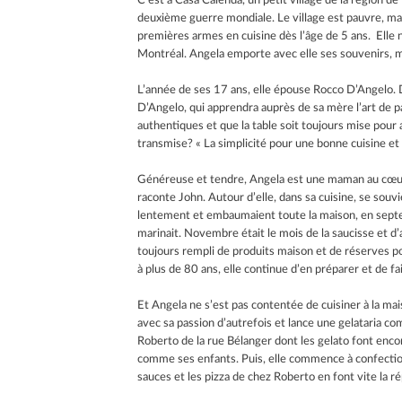
C’est à Casa Calenda, un petit village de la région d
deuxième guerre mondiale. Le village est pauvre, mais 
premières armes en cuisine dès l’âge de 5 ans. Elle n’a
Montréal. Angela emporte avec elle ses souvenirs, mais
L’année de ses 17 ans, elle épouse Rocco D’Angelo. D
D’Angelo, qui apprendra auprès de sa mère l’art de par
authentiques et que la table soit toujours mise pour ac
transmise? « La simplicité pour une bonne cuisine et l
Généreuse et tendre, Angela est une maman au cœur
raconte John. Autour d’elle, dans sa cuisine, se souvie
lentement et embaumaient toute la maison, en septemb
marinait. Novembre était le mois de la saucisse et d’
toujours rempli de produits maison et de réserves pour 
à plus de 80 ans, elle continue d’en préparer et de fair
Et Angela ne s’est pas contentée de cuisiner à la m
avec sa passion d’autrefois et lance une gelataria comm
Roberto de la rue Bélanger dont les gelato font encore
comme ses enfants. Puis, elle commence à confectionne
sauces et les pizza de chez Roberto en font vite la ré