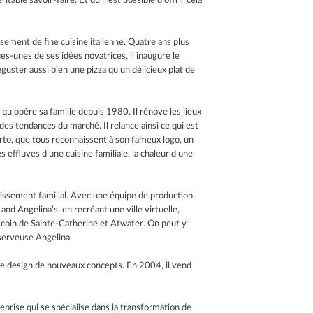
table savoir-faire. Et qu’il est possible d’offrir cela
ssement de fine cuisine italienne. Quatre ans plus
es-unes de ses idées novatrices, il inaugure le
uster aussi bien une pizza qu’un délicieux plat de
u’opère sa famille depuis 1980. Il rénove les lieux
 des tendances du marché. Il relance ainsi ce qui est
rto, que tous reconnaissent à son fameux logo, un
 effluves d’une cuisine familiale, la chaleur d’une
tissement familial. Avec une équipe de production,
nd Angelina’s, en recréant une ville virtuelle,
u coin de Sainte-Catherine et Atwater. On peut y
serveuse Angelina.
 le design de nouveaux concepts. En 2004, il vend
rise qui se spécialise dans la transformation de